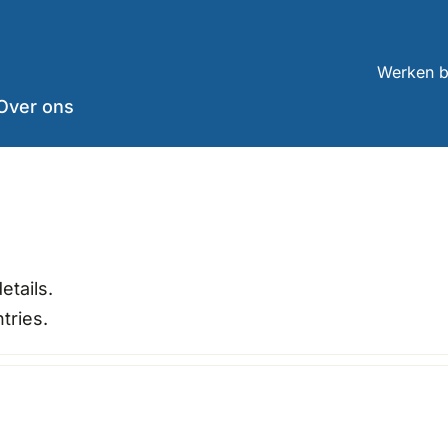
Werken b
Over ons
etails.
tries.