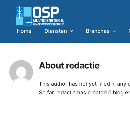
Skip
to
content
Home
Diensten
Branches
About
redactie
This author has not yet filled in any d
So far redactie has created 0 blog en