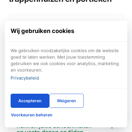
Is stoomreiniging geschikt
Wij gebruiken cookies
voor elk bedrijf
We gebruiken noodzakelijke cookies om de website
Welke ruimtes vallen onder
goed te laten werken. Met jouw toestemming
schoonmaak voor VvE’s
gebruiken we ook cookies voor analytics, marketing
en voorkeuren.
Privacybeleid
Worden er
schoonmaakmiddelen
gebruikt
Accepteren
Weigeren
Voorkeuren beheren
Kunnen jullie schoonmaken