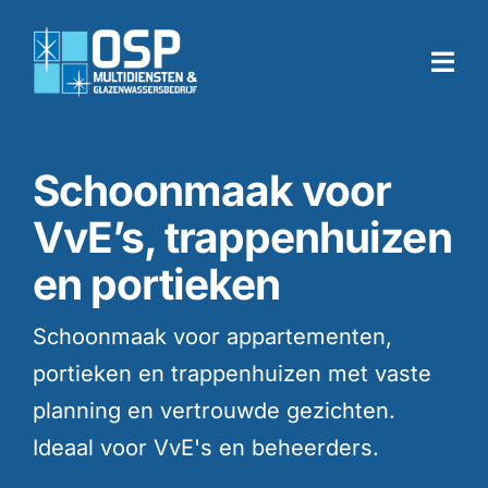
Skip
to
Togg
content
Navi
Home
Schoonmaak voor
VvE’s, trappenhuizen
Diensten
en portieken
Branches
Schoonmaak voor appartementen,
portieken en trappenhuizen met vaste
Over ons
planning en vertrouwde gezichten.
Ideaal voor VvE's en beheerders.
Werken bij