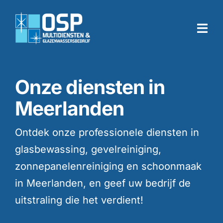
Skip
to
Togg
content
Navi
Home
Onze diensten in
Meerlanden
Diensten
Ontdek onze professionele diensten in
Branches
glasbewassing, gevelreiniging,
zonnepanelenreiniging en schoonmaak
Over ons
in Meerlanden, en geef uw bedrijf de
uitstraling die het verdient!
Werken bij