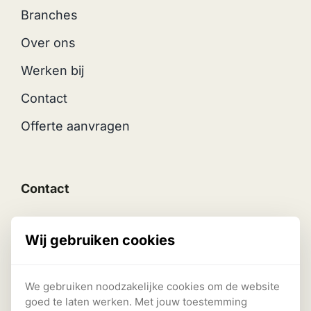
Branches
Over ons
Werken bij
Contact
Offerte aanvragen
Contact
Middellandse zee 18,
Wij gebruiken cookies
1503BX Zaandam
KvK: 69064083
We gebruiken noodzakelijke cookies om de website
goed te laten werken. Met jouw toestemming