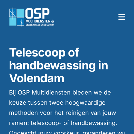
Skip
to
Togg
content
Navi
Home
Telescoop of
handbewassing in
Diensten
Volendam
Branches
Bij OSP Multidiensten bieden we de
keuze tussen twee hoogwaardige
Over ons
methoden voor het reinigen van jouw
ramen: telescoop- of handbewassing.
Werken bij
Ongeacht jouw voorkeur, garanderen wij