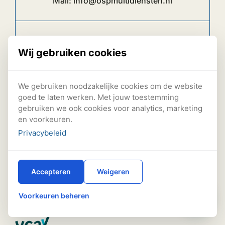
Mail:
info@ospmultidiensten.nl
Tel:
06 41 57 39 49
Wij gebruiken cookies
We gebruiken noodzakelijke cookies om de website
goed te laten werken. Met jouw toestemming
gebruiken we ook cookies voor analytics, marketing
en voorkeuren.
Privacybeleid
Wil jij de beste service voor de beste prijs?
Dan ben je bij ons op het juiste adres! Wij
hebben veel ervaring met schoonmaak op
Accepteren
Weigeren
grote schaal en maken alleen gebruik van de
Voorkeuren beheren
beste gereedschappen.